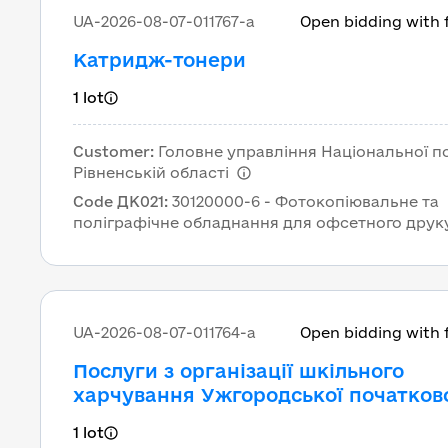
UA-2026-08-07-011767-a
Open bidding with 
Катридж-тонери
1 lot
Customer
:
Головне управління Національної пол
Рівненській області
Code ДК021
:
30120000-6 - Фотокопіювальне та
поліграфічне обладнання для офсетного друк
UA-2026-08-07-011764-a
Open bidding with 
Послуги з організації шкільного
харчування Ужгородської початков
школи «Престиж» Ужгородської міс
1 lot
ради Закарпатської області (Обіди) 