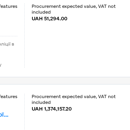
features
Procurement expected value, VAT not
included
UAH 51,294.00
іції в
у
features
Procurement expected value, VAT not
included
UAH 1,374,157.20
ої
ької
за