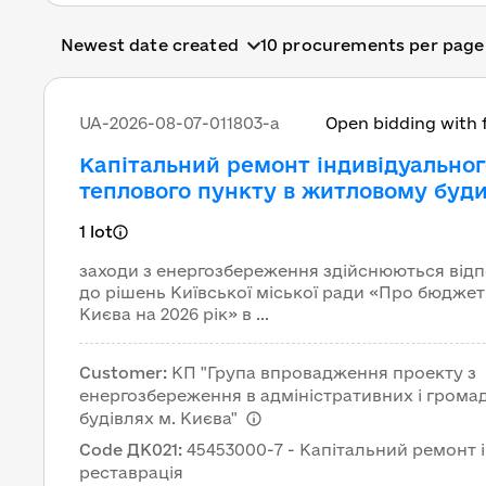
All governmental tende
Newest date created
10 procurements per page
UA-2026-08-07-011803-a
Open bidding with 
Капітальний ремонт індивідуальног
теплового пункту в житловому буд
ОСББ "Депутатська 23А" за адресою:
1 lot
Київ, вул. Депутатська, буд. 23-А (к
021:2015: 45453000-7 – Капітальний
заходи з енергозбереження здійснюються відп
ремонт і реставрація)
до рішень Київської міської ради «Про бюджет
Києва на 2026 рік» в ...
Customer
:
КП "Група впровадження проекту з
енергозбереження в адміністративних і грома
будівлях м. Києва"
Code ДК021
:
45453000-7 - Капітальний ремонт і
реставрація