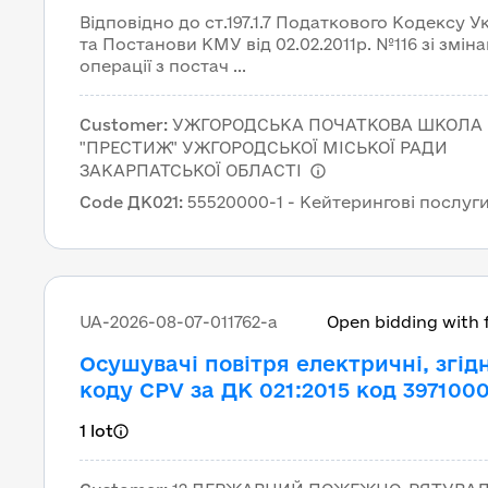
кодом ДК 021:2015 55520000-1
Відповідно до ст.197.1.7 Податкового Кодексу У
Кейтерингові послуги
та Постанови КМУ від 02.02.2011р. №116 зі змін
операції з постач ...
Customer
:
УЖГОРОДСЬКА ПОЧАТКОВА ШКОЛА
"ПРЕСТИЖ" УЖГОРОДСЬКОЇ МІСЬКОЇ РАДИ
ЗАКАРПАТСЬКОЇ ОБЛАСТІ
Code ДК021
:
55520000-1 - Кейтерингові послуг
UA-2026-08-07-011762-a
Open bidding with 
Осушувачі повітря електричні, згід
коду CPV за ДК 021:2015 код 397100
Електричні побутові прилади
1 lot