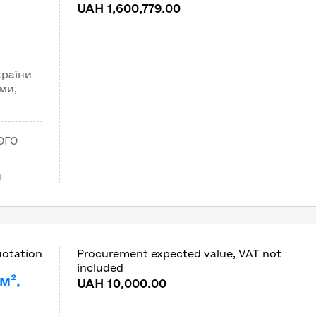
UAH 1,600,779.00
країни
ами,
ОГО
и
uotation
Procurement expected value, VAT not
included
м²,
UAH 10,000.00
ий