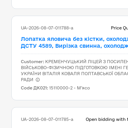
UA-2026-08-07-011788-a
Price Q
Лопатка яловича без кістки, охолод
ДСТУ 4589, Вирізка свинна, охолод
ДСТУ 4590, Філе куряче, охолоджен
перша категорія, ДСТУ 3143, вакуу
Customer
:
КРЕМЕНЧУЦЬКИЙ ЛІЦЕЙ З ПОСИЛ
пакування
ВІЙСЬКОВО-ФІЗИЧНОЮ ПІДГОТОВКОЮ ІМЕНІ Г
УКРАЇНИ ВІТАЛІЯ КОВАЛЯ ПОЛТАВСЬКОЇ ОБЛА
РАДИ
Code ДК021
:
15110000-2 - М’ясо
UA-2026-08-07-011785-a
Open bidding with 