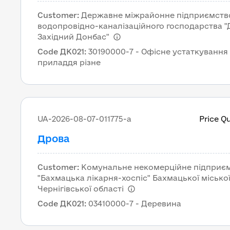
Customer
:
Державне міжрайонне підприємств
водопровідно-каналізаційного господарства "
Західний Донбас"
Code ДК021
:
30190000-7 - Офісне устаткування
приладдя різне
UA-2026-08-07-011775-a
Price Q
Дрова
Customer
:
Комунальне некомерційне підприє
"Бахмацька лікарня-хоспіс" Бахмацької місько
Чернігівської області
Code ДК021
:
03410000-7 - Деревина