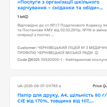
«Послуги з організації шкільного
харчування – сніданки та обіди»
1 lot
Відповідно до ст.197.1.7 Податкового Кодексу У
та Постанови КМУ від 02.02.2011р. №116 зі змін
операції з постач ...
Customer
:
ЧЕРНІВЕЦЬКИЙ ЛІЦЕЙ № 3 МЕДИЧН
ПРОФІЛЮ ЧЕРНІВЕЦЬКОЇ МІСЬКОЇ РАДИ
Code ДК021
:
55520000-1 - Кейтерингові послуг
UA-2026-08-07-011783-a
Price Q
Папір для друку, А4, щільність 80 г/
СIE від 170%, товщина від 107,
непрозорість від 94%, 500 арк., біл