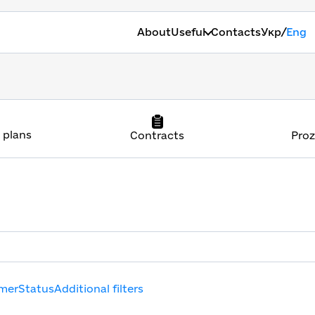
/
About
Useful
Contacts
Укр
Eng
 plans
Contracts
Proz
mer
Status
Additional filters