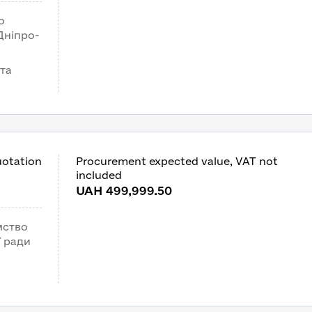
о
Дніпро-
 та
uotation
Procurement expected value, VAT not
included
UAH 499,999.50
мство
ї ради