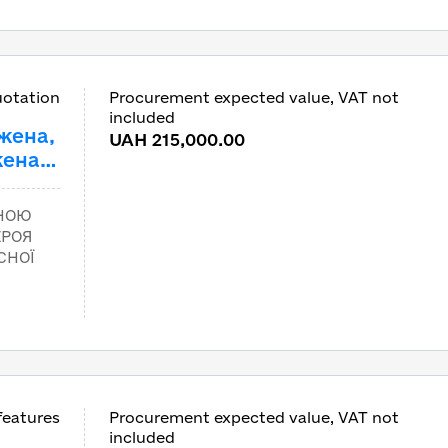
uotation
Procurement expected value, VAT not
included
жена,
UAH 215,000.00
жена,
е,
мне
ЕНОЮ
ЕРОЯ
СНОЇ
features
Procurement expected value, VAT not
included