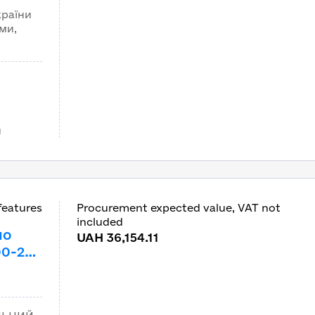
країни
ами,
и
features
Procurement expected value, VAT not
included
но
UAH 36,154.11
00-2