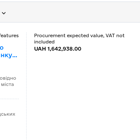
rs in Ukraine
features
Procurement expected value, VAT not
included
о
UAH 1,642,938.00
инку
 м.
од ДК
овідно
 міста
дських