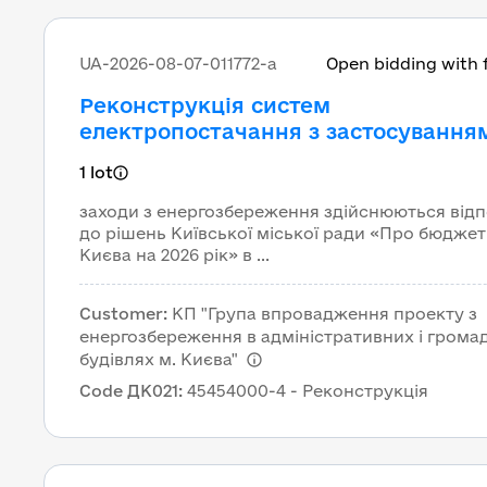
UA-2026-08-07-011772-a
Open bidding with 
Реконструкція систем
електропостачання з застосування
відновлювальних джерел енергії
1 lot
житлового будинку ОСББ «Урлівськ
за адресою м.Київ, вул. Урлівська, 
заходи з енергозбереження здійснюються відп
(код ДК 021:2015: 45454000-4 –
до рішень Київської міської ради «Про бюджет
Києва на 2026 рік» в ...
Реконструкція )
Customer
:
КП "Група впровадження проекту з
енергозбереження в адміністративних і грома
будівлях м. Києва"
Code ДК021
:
45454000-4 - Реконструкція