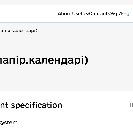
/
About
Useful
Contacts
Укр
Eng
апір.календарі)
папір.календарі)
t specification
H
 system