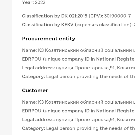
Year
:
2022
Classification by DK 021:2015 (CPV)
:
30190000-7 -
Classification by KEKV (expenses classification)
:
Procurement entity
Name
:
КЗ Козятинський обласний соціальний ц
EDRPOU (unique company ID in National Register
Legal address
:
вулиця Пролетарська,91, Козятин
Category
:
Legal person providing the needs of th
Customer 
Name
:
КЗ Козятинський обласний соціальний ц
EDRPOU (unique company ID in National Register
Legal address
:
вулиця Пролетарська,91, Козятин
Category
:
Legal person providing the needs of th