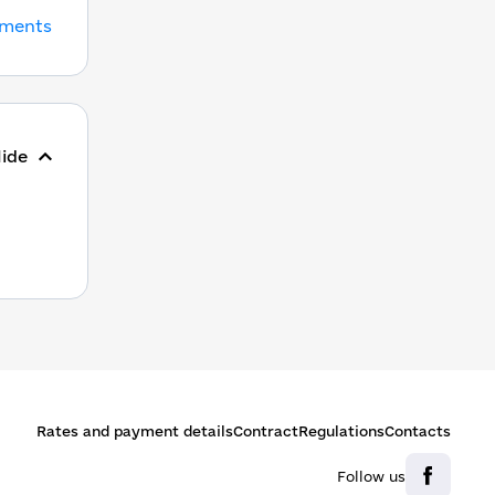
uments
ide
Rates and payment details
Contract
Regulations
Contacts
Follow us