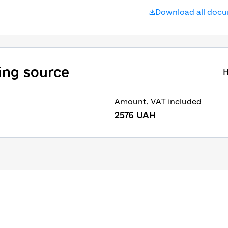
Download all doc
ing source
H
Amount
, 
VAT included
2576
UAH