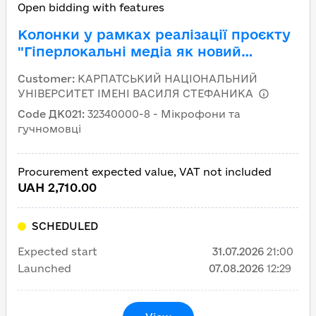
Open bidding with features
Колонки у рамках реалізації проєкту
"Гіперлокальні медіа як новий
формат журналістики:
Customer
:
КАРПАТСЬКИЙ НАЦІОНАЛЬНИЙ
університетська модель розвитку для
УНІВЕРСИТЕТ ІМЕНІ ВАСИЛЯ СТЕФАНИКА
Івано-Франківщини", код ДК 021:2015:
Code ДК021
:
32340000-8 - Мікрофони та
32340000-8 — Мікрофони та
гучномовці
Гучномовці
Procurement expected value, VAT not included
UAH 2,710.00
SCHEDULED
Expected start
31.07.2026
21:00
Launched
07.08.2026
12:29