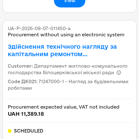
View
UA-P-2026-08-07-011450-a
Procurement without using an electronic system
Здійснення технічного нагляду за
капітальним ремонтом
пасажирського ліфта в житловому
Customer
:
Департамент житлово-комунального
будинку по вул. Таращанська,163 А,
господарства Білоцерківської міської ради
під’їзд 1 в місті Біла Церква Київської
Code ДК021
:
71247000-1 - Нагляд за будівельними
області (код ДК 021:2015 - 71247000-1
роботами
Нагляд за будівельними роботами)
Procurement expected value, VAT not included
UAH 11,389.18
SCHEDULED