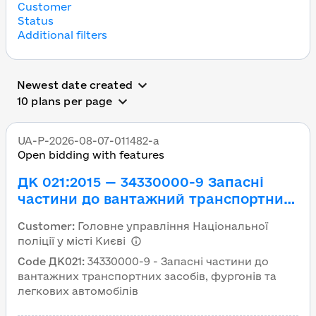
Customer
Status
Additional filters
All governmental tender
Newest date created
10 plans per page
UA-P-2026-08-07-011482-a
Open bidding with features
ДК 021:2015 — 34330000-9 Запасні
частини до вантажний транспортних
засобів, фургонів та легкових
Customer
:
Головне управління Національної
автомобілів (Запасні частини до
поліції у місті Києві
автомобілів)
Code ДК021
:
34330000-9 - Запасні частини до
вантажних транспортних засобів, фургонів та
легкових автомобілів