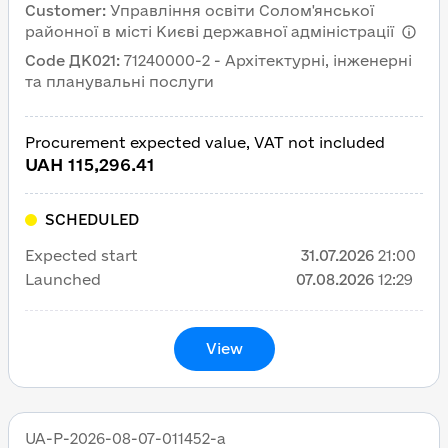
Customer
:
Управління освіти Солом'янської
технічного нагляду за виконанням
районної в місті Києві державної адміністрації
поточних (аварійних) ремонтів,
Code ДК021
:
71240000-2 - Архітектурні, інженерні
електромонтажних послуг та
та планувальні послуги
проведення вогнезахисної обробки
(просочення) дерев’яних конструкцій
горищ в закладах освіти
Procurement expected value, VAT not included
Солом'янського району міста Києва)
UAH 115,296.41
SCHEDULED
Expected start
31.07.2026
21:00
Launched
07.08.2026
12:29
View
UA-P-2026-08-07-011452-a