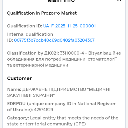
Main info
Qualification in Prozorro Market
Qualification ID
:
UA-F-2025-11-25-000001
Internal qualification
ID
:
00775f3b7ccb40c69d0402fa03204307
Classification by ДК021
:
33110000-4 - Візуалізаційне
обладнання для потреб медицини, стоматології
та ветеринарної медицини
Customer
Name
:
ДЕРЖАВНЕ ПІДПРИЄМСТВО "МЕДИЧНІ
ЗАКУПІВЛІ УКРАЇНИ"
EDRPOU (unique company ID in National Register
of Ukraine)
:
42574629
Category
:
Legal entity that meets the needs of the
state or territorial community (CPE)