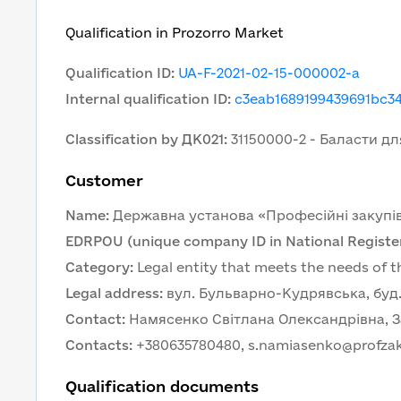
Qualification in Prozorro Market
Qualification ID
:
UA-F-2021-02-15-000002-a
Internal qualification ID
:
c3eab1689199439691bc3
Classification by ДК021
:
31150000-2 - Баласти д
Customer
Name
:
Державна установа «Професійні закупів
EDRPOU (unique company ID in National Register
Category
:
Legal entity that meets the needs of t
Legal address
:
вул. Бульварно-Кудрявська, буд. 2
Contact
:
Намясенко Світлана Олександрівна, З
Contacts
:
+380635780480, s.namiasenko@profzak
Qualification documents