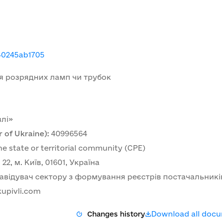
40245ab1705
ля розрядних ламп чи трубок
лі»
 of Ukraine)
:
40996564
he state or territorial community (CPE)
2, м. Київ, 01601, Україна
авідувач сектору з формування реєстрів постачальникі
upivli.com
Download all doc
Changes history