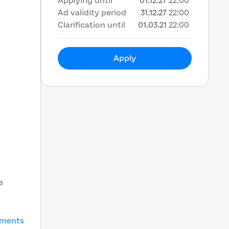
Applying until
01.12.27
22:00
Ad validity period
31.12.27
22:00
Clarification until
01.03.21
22:00
Apply
в
uments