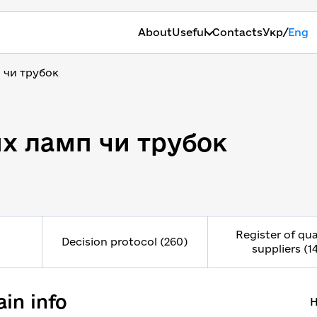
/
About
Useful
Contacts
Укр
Eng
 чи трубок
х ламп чи трубок
Register of qua
Decision protocol (260)
suppliers (1
in info
H