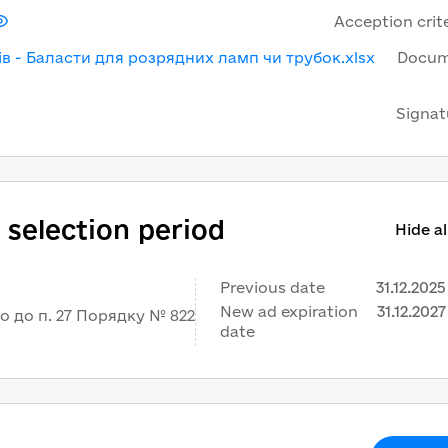
Acception crit
ів - Баласти для розрядних ламп чи трубок.xlsx
Docu
Signat
 selection period
Hide all
Previous date
31.12.2025
New ad expiration
31.12.2027
 до п. 27 Порядку № 822
date