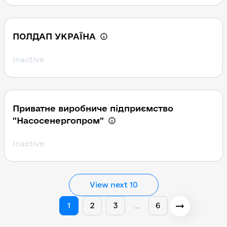
ПОЛДАП УКРАЇНА
Inactive
Приватне виробниче підприємство
"Насосенергопром"
Inactive
View next 10
1
2
3
6
…