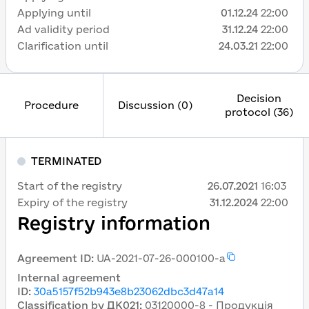
Applying until
01.12.24
22:00
Ad validity period
31.12.24
22:00
Clarification until
24.03.21
22:00
Decision
Procedure
Discussion (0)
protocol (36)
TERMINATED
Start of the registry
26.07.2021
16:03
Expiry of the registry
31.12.2024
22:00
Registry information
Agreement ID
:
UA-2021-07-26-000100-a
Internal agreement
ID
:
30a5157f52b943e8b23062dbc3d47a14
Classification by ДК021
:
03120000-8 - Продукція