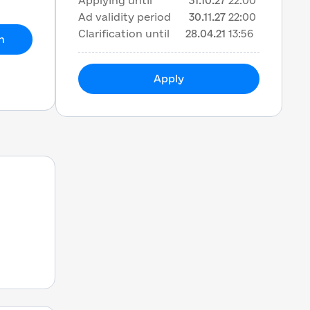
Applying until
31.10.27
22:00
Ad validity period
30.11.27
22:00
Clarification until
28.04.21
13:56
h
Apply