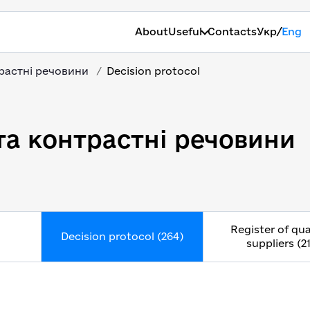
/
About
Useful
Contacts
Укр
Eng
трастні речовини
Decision protocol
та контрастні речовини
Register of qua
Decision protocol (264)
suppliers (2