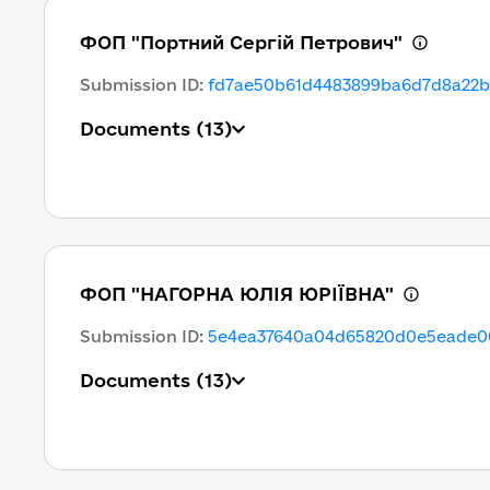
ФОП "Портний Сергій Петрович"
Submission ID
:
fd7ae50b61d4483899ba6d7d8a22
Documents
(13)
ФОП "НАГОРНА ЮЛІЯ ЮРІЇВНА"
Submission ID
:
5e4ea37640a04d65820d0e5eade0
Documents
(13)