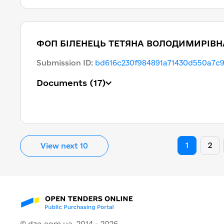
ФОП БІЛЕНЕЦЬ ТЕТЯНА ВОЛОДИМИРІВН
Submission ID
:
bd616c230f984891a71430d550a7c9
Documents
(17)
1
2
View next 10
© dzo.com.ua, 2014 -
2026