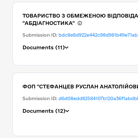
ТОВАРИСТВО З ОБМЕЖЕНОЮ ВІДПОВІД
"АБДІАГНОСТИКА"
Submission ID
:
bdc8e8d922e442c98d981b49e71ab
Documents
(11)
ФОП "СТЕФАНЦЕВ РУСЛАН АНАТОЛІЙОВ
Submission ID
:
d6d08edd82584107b120a36f1abdb
Documents
(12)