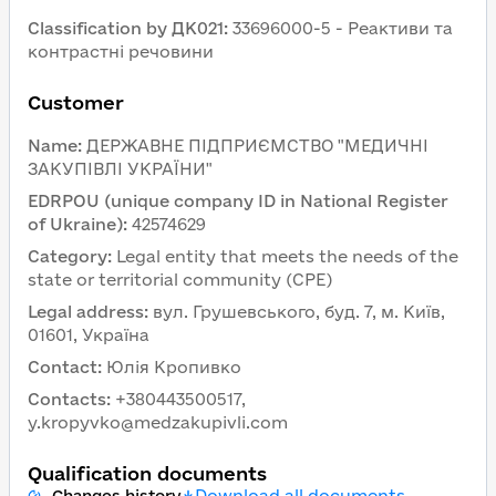
Classification by ДК021
:
33696000-5 - Реактиви та
контрастні речовини
Customer
Name
:
ДЕРЖАВНЕ ПІДПРИЄМСТВО "МЕДИЧНІ
ЗАКУПІВЛІ УКРАЇНИ"
EDRPOU (unique company ID in National Register
of Ukraine)
:
42574629
Category
:
Legal entity that meets the needs of the
state or territorial community (CPE)
Legal address
:
вул. Грушевського, буд. 7, м. Київ,
01601, Україна
Contact
:
Юлія Кропивко
Contacts
:
+380443500517,
y.kropyvko@medzakupivli.com
Qualification documents
Download all documents