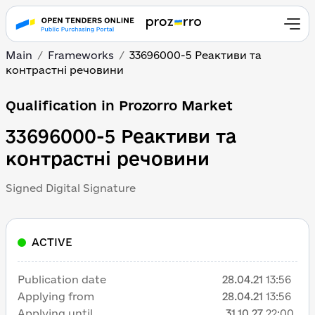
Main
Frameworks
33696000-5 Реактиви та
контрастні речовини
Qualification in Prozorro Market
33696000-5 Реактиви та
контрастні речовини
Signed Digital Signature
ACTIVE
Publication date
28.04.21
13:56
Applying from
28.04.21
13:56
Applying until
31.10.27
22:00