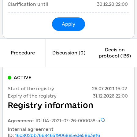
Clarification until
30.12.20
22:00
Apply
Decision
Procedure
Discussion (0)
protocol (136)
ACTIVE
Start of the registry
26.07.2021
16:02
Expiry of the registry
31.12.2026
22:00
Registry information
Agreement ID
:
UA-2021-07-26-000038-a
Internal agreement
ID
:
16c802bb7668465f9068e5e3e5863ef6