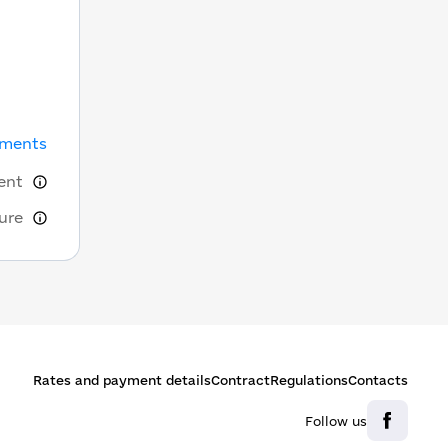
uments
ent
ure
Rates and payment details
Contract
Regulations
Contacts
Follow us