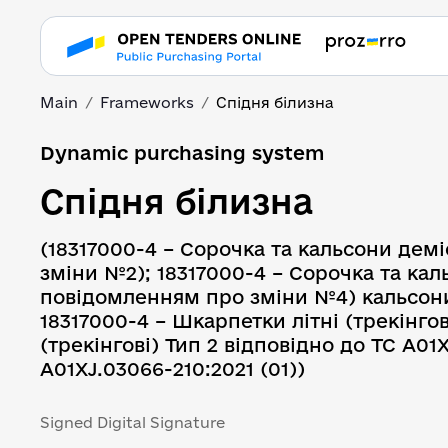
Main
Frameworks
Спідня білизна
Dynamic purchasing system
Спідня білизна
(18317000-4 – Сорочка та кальсони демі
зміни №2); 18317000-4 – Сорочка та кал
повідомленням про зміни №4) кальсони 
18317000-4 – Шкарпетки літні (трекінгов
(трекінгові) Тип 2 відповідно до ТС А01Х
A01XJ.03066-210:2021 (01))
Signed Digital Signature