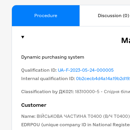
Procedure
Discussion (0)
Ma
Dynamic purchasing system
Qualification ID
:
UA-F-2023-05-24-000005
Internal qualification ID
:
0b2cecb4d4a14a19b2d19
Classification by ДК021
:
18310000-5 - Спідня біл
Customer
Name
:
ВІЙСЬКОВА ЧАСТИНА Т0400 (В/Ч Т0400)
EDRPOU (unique company ID in National Register