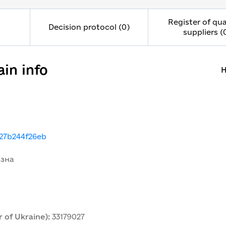
Register of qua
Decision protocol (0)
suppliers (
in info
H
27b244f26eb
изна
 of Ukraine)
:
33179027