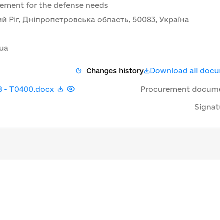
rement for the defense needs
вий Ріг, Дніпропетровська область, 50083, Україна
.ua
Download all doc
Changes history
З - Т0400.docx
Procurement docum
Signat