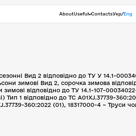
/
About
Useful
Contacts
Укр
Eng
сезонні Вид 2 відповідно до ТУ У 14.1-0003
ьсони зимові Вид 2, сорочка зимова відповід
зимові відповідно до ТУ 14.1-107-00034022
і) Тип 1 відповідно до ТС А01ХJ.37739-360:2
J.37739-360:2022 (01), 18317000-4 – Труси чо