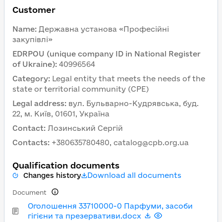
Customer
Name
:
Державна установа «Професійні
закупівлі»
EDRPOU (unique company ID in National Register
of Ukraine)
:
40996564
Category
:
Legal entity that meets the needs of the
state or territorial community (CPE)
Legal address
:
вул. Бульварно-Кудрявська, буд.
22, м. Київ, 01601, Україна
Contact
:
Лозинський Сергій
Contacts
:
+380635780480, catalog@cpb.org.ua
Qualification documents
Download all documents
Changes history
Document
Оголошення 33710000-0 Парфуми, засоби
гігієни та презервативи.docx