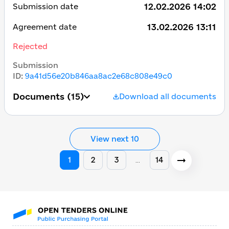
12.02.2026 14:02
Submission date
13.02.2026 13:11
Agreement date
Rejected
Submission
ID
:
9a41d56e20b846aa8ac2e68c808e49c0
Documents
(15)
Download all documents
View next 10
1
2
3
14
…