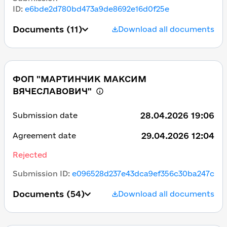
ID
:
e6bde2d780bd473a9de8692e16d0f25e
Documents
(11)
Download all documents
ФОП "МАРТИНЧИК МАКСИМ
ВЯЧЕСЛАВОВИЧ"
28.04.2026 19:06
Submission date
29.04.2026 12:04
Agreement date
Rejected
Submission ID
:
e096528d237e43dca9ef356c30ba247c
Documents
(54)
Download all documents