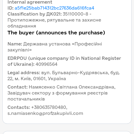
Internal agreement
ID
:
a5f1e25bab714312bc27636da616fca4
Classification by ДК021
:
35110000-8 -
Протипожежне, рятувальне та захисне
обладнання
The buyer (announces the purchase)
Name
:
Державна установа «Професійні
закупівлі»
EDRPOU (unique company ID in National Register
of Ukraine)
:
40996564
Legal address
:
вул. Бульварно-Кудрявська, буд.
22, м. Київ, 01601, Україна
Contact
:
Намясенко Світлана Олександрівна,
Завідувач сектору з формування реєстрів
постачальників
Contacts
:
+380635780480,
s.namiasenko@profzakupivli.com