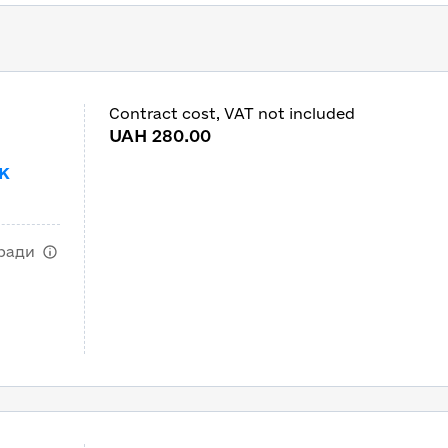
rs in Ukraine
Contract cost, VAT not included
m
UAH 280.00
к
 ради