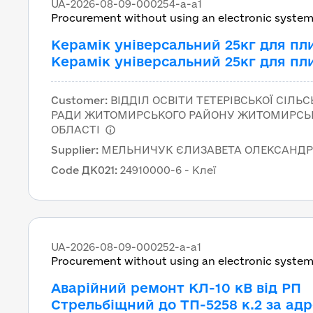
UA-2026-08-09-000254-a-a1
Procurement without using an electronic syste
Керамік універсальний 25кг для пл
Керамік універсальний 25кг для пл
Customer
:
ВІДДІЛ ОСВІТИ ТЕТЕРІВСЬКОЇ СІЛЬС
РАДИ ЖИТОМИРСЬКОГО РАЙОНУ ЖИТОМИРСЬ
ОБЛАСТІ
Supplier
:
МЕЛЬНИЧУК ЄЛИЗАВЕТА ОЛЕКСАНДР
Code ДК021
:
24910000-6 - Клеї
UA-2026-08-09-000252-a-a1
Procurement without using an electronic syste
Аварійний ремонт КЛ-10 кВ від РП
Стрельбіщний до ТП-5258 к.2 за ад