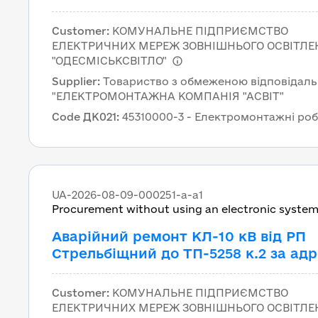
вул. Комарова, 10, м. Одеса за ДК
021:2015 – 45310000-3 – Електромон
Customer
:
КОМУНАЛЬНЕ ПІДПРИЄМСТВО
роботи Аварійний ремонт КЛ-10 кВ 
ЕЛЕКТРИЧНИХ МЕРЕЖ ЗОВНІШНЬОГО ОСВІТЛЕ
РП Стрельбіщний до ТП-5258 к.2 за
"ОДЕСМІСЬКСВІТЛО"
адресою: вул. Комарова, 10, м. Одес
Supplier
:
Товариство з обмеженою відповідаль
ДК 021:2015 – 45310000-3 –
"ЕЛЕКТРОМОНТАЖНА КОМПАНІЯ "АСВІТ"
Електромонтажні роботи
Code ДК021
:
45310000-3 - Електромонтажні ро
UA-2026-08-09-000251-a-a1
Procurement without using an electronic syste
Аварійний ремонт КЛ-10 кВ від РП
Стрельбіщний до ТП-5258 к.2 за ад
вул. Комарова, 12/1, м. Одеса за ДК
021:2015 – 45310000-3 – Електромон
Customer
:
КОМУНАЛЬНЕ ПІДПРИЄМСТВО
роботи Аварійний ремонт КЛ-10 кВ 
ЕЛЕКТРИЧНИХ МЕРЕЖ ЗОВНІШНЬОГО ОСВІТЛЕ