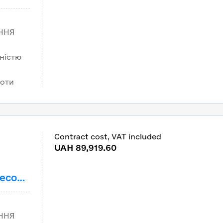
тажні
від
ННЯ
а за
ністю
боти
Contract cost, VAT included
m
UAH 89,919.60
ресою:
тажні
від
ННЯ