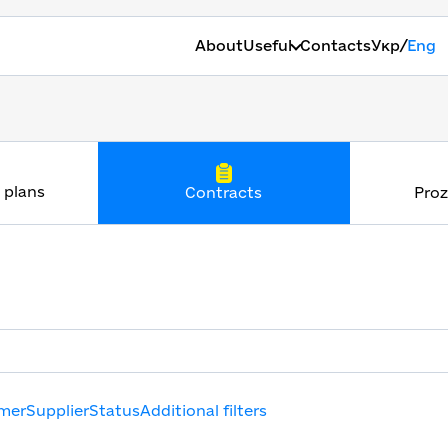
/
About
Useful
Contacts
Укр
Eng
 plans
Contracts
Proz
mer
Supplier
Status
Additional filters