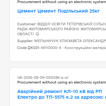
Procurement without using an electronic syste
Цемент Цемент Подільський 25кг
Customer
:
ВІДДІЛ ОСВІТИ ТЕТЕРІВСЬКОЇ СІЛЬС
РАДИ ЖИТОМИРСЬКОГО РАЙОНУ ЖИТОМИРСЬ
ОБЛАСТІ
Supplier
:
МЕЛЬНИЧУК ЄЛИЗАВЕТА ОЛЕКСАНДР
Code ДК021
:
44110000-4 - Конструкційні матері
UA-2026-08-09-000248-a-a1
Procurement without using an electronic syste
Аварійний ремонт КЛ-10 кВ від РП
Електро до ТП-5575 к.2 за адресою: 
Чикаленка, 38, м. Одеса за ДК 021:2