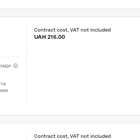
Contract cost, VAT not included
m
UAH 216.00
 ради
 та
лами
Contract cost, VAT not included