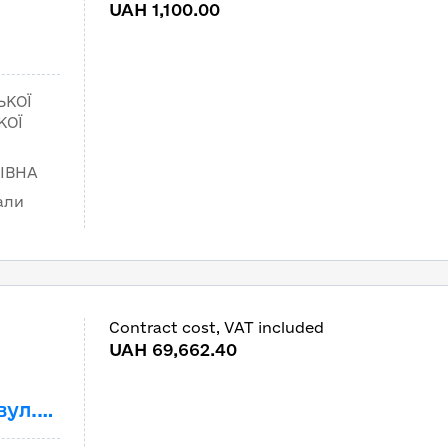
m
UAH 1,100.00
ЬКОЇ
КОЇ
ІВНА
али
Contract cost, VAT included
m
UAH 69,662.40
вул.
015 –