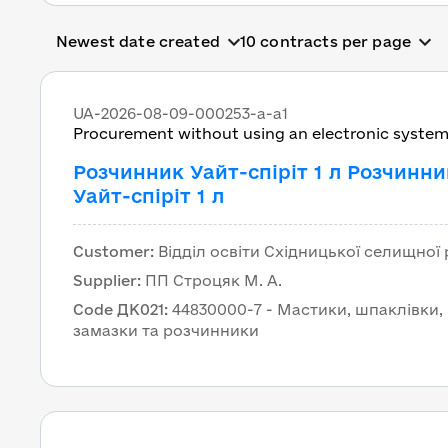
All governmental tende
Newest date created
10 contracts per page
UA-2026-08-09-000253-a-a1
Procurement without using an electronic syste
Розчинник Уайт-спіріт 1 л Розчинни
Уайт-спіріт 1 л
Customer
:
Відділ освіти Східницької селищної
Supplier
:
ПП Строцяк М. А.
Code ДК021
:
44830000-7 - Мастики, шпаклівки,
замазки та розчинники