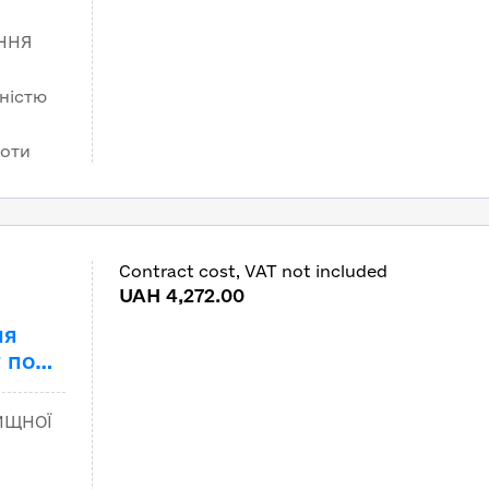
оти
ННЯ
вул.
015 –
ністю
оти
боти
Contract cost, VAT not included
m
UAH 4,272.00
ня
 по
яних
л.
ЛИЩНОЇ
ька