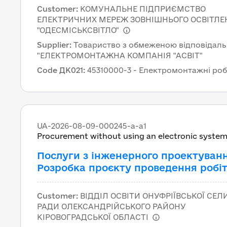
45310000-3 – Електромонтажні роб
Customer
:
КОМУНАЛЬНЕ ПІДПРИЄМСТВО
Аварійний ремонт КЛ-10 кВ від РП
ЕЛЕКТРИЧНИХ МЕРЕЖ ЗОВНІШНЬОГО ОСВІТЛЕ
Електро до ТП-5575 к.2 за адресою: 
"ОДЕСМІСЬКСВІТЛО"
Чикаленка, 38, м. Одеса за ДК 021:2
Supplier
:
Товариство з обмеженою відповідаль
45310000-3 – Електромонтажні роб
"ЕЛЕКТРОМОНТАЖНА КОМПАНІЯ "АСВІТ"
Code ДК021
:
45310000-3 - Електромонтажні ро
UA-2026-08-09-000245-a-a1
Procurement without using an electronic syste
Послуги з інженерного проектуван
Розробка проєкту проведення робіт
вогнезахисному оброблянню дерев
конструкцій покрівлі за адресою ву
Customer
:
ВІДДІЛ ОСВІТИ ОНУФРІЇВСЬКОЇ СЕ
Центральна, 1-А, с. Василівка,
РАДИ ОЛЕКСАНДРІЙСЬКОГО РАЙОНУ
Олександрійський р-н, Кіровоградс
КІРОВОГРАДСЬКОЇ ОБЛАСТІ