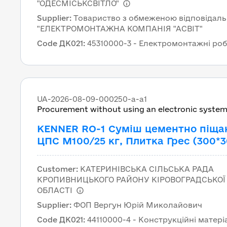
РП Стрельбіщний до ТП-5258 к.2 за
"ОДЕСМІСЬКСВІТЛО"
адресою: вул. Комарова, 12/1, м. Од
Supplier
:
Товариство з обмеженою відповідаль
ДК 021:2015 – 45310000-3 –
"ЕЛЕКТРОМОНТАЖНА КОМПАНІЯ "АСВІТ"
Електромонтажні роботи
Code ДК021
:
45310000-3 - Електромонтажні ро
UA-2026-08-09-000250-a-a1
Procurement without using an electronic syste
KENNER RO-1 Суміш цементно піща
ЦПС М100/25 кг, Плитка Грес (300*3
(родос) (P400) KENNER RO-1 Суміш
цементно піщана ЦПС М100/25 кг
Customer
:
КАТЕРИНІВСЬКА СІЛЬСЬКА РАДА
КРОПИВНИЦЬКОГО РАЙОНУ КІРОВОГРАДСЬКОЇ
ОБЛАСТІ
Supplier
:
ФОП Вергун Юрій Миколайович
Code ДК021
:
44110000-4 - Конструкційні матері