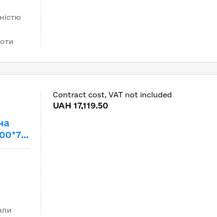
еса за
ністю
боти
Contract cost, VAT not included
m
UAH 17,119.50
на
00*7)
али