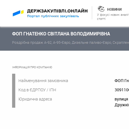
НОВИНИ
У фокусі новин: аналі
статті
ФОП ГНАТЕНКО СВІТЛАНА ВОЛОДИМИРІВНА
Роздрібна продаж А-92, А-95-Євро, Дизельне паливо-Євро, Скраплен
ІНФОРМАЦІЯ ПРО КОМПАНІЮ
Найменування замовника
ФОП Гн
Код в ЄДРПОУ / ІПН
309110
Юридична адреса
вулиця 
Дружків